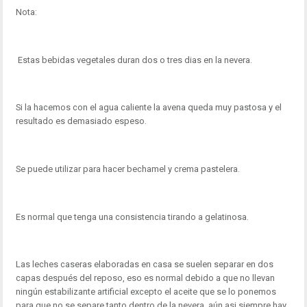
Nota:
Estas bebidas vegetales duran dos o tres dias en la nevera.
Si la hacemos con el agua caliente la avena queda muy pastosa y el
resultado es demasiado espeso.
Se puede utilizar para hacer bechamel y crema pastelera.
Es normal que tenga una consistencia tirando a gelatinosa.
Las leches caseras elaboradas en casa se suelen separar en dos
capas después del reposo, eso es normal debido a que no llevan
ningún estabilizante artificial excepto el aceite que se lo ponemos
para que no se separe tanto dentro de la nevera, aún asi siempre hay