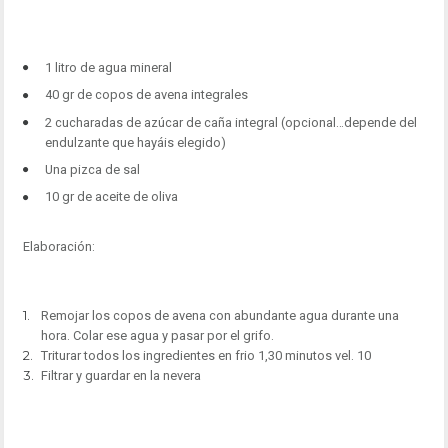
1 litro de agua mineral
40 gr de copos de avena integrales
2 cucharadas de azúcar de caña integral (opcional…depende del
endulzante que hayáis elegido)
Una pizca de sal
10 gr de aceite de oliva
Elaboración:
Remojar los copos de avena con abundante agua durante una
hora. Colar ese agua y pasar por el grifo.
Triturar todos los ingredientes en frio 1,30 minutos vel. 10
Filtrar y guardar en la nevera