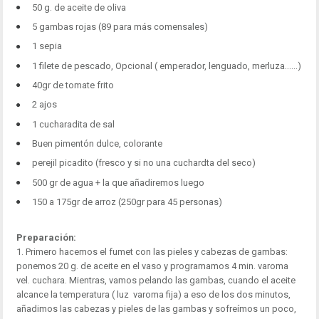
50 g. de aceite de oliva
5 gambas rojas (89 para más comensales)
1 sepia
1 filete de pescado, Opcional ( emperador, lenguado, merluza......)
40gr de tomate frito
2 ajos
1 cucharadita de sal
Buen pimentón dulce, colorante
perejil picadito (fresco y si no una cuchardta del seco)
500 gr de agua + la que añadiremos luego
150 a 175gr de arroz (250gr para 45 personas)
Preparación:
1. Primero hacemos el fumet con las pieles y cabezas de gambas:
ponemos 20 g. de aceite en el vaso y programamos 4 min. varoma
vel. cuchara. Mientras, vamos pelando las gambas, cuando el aceite
alcance la temperatura ( luz varoma fija) a eso de los dos minutos,
añadimos las cabezas y pieles de las gambas y sofreímos un poco,