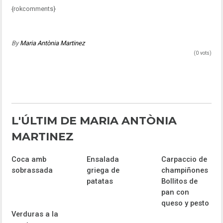
{rokcomments}
By
Maria Antònia Martinez
(0 vots)
L'ÚLTIM DE MARIA ANTÒNIA
MARTINEZ
Coca amb
Ensalada
Carpaccio de
sobrassada
griega de
champiñones
patatas
Bollitos de
pan con
queso y pesto
Verduras a la