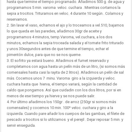
hasta que termine el tiempo programado. Añadimos 500 g. de agua y
programamos 5 min. varoma veloc. cuchara . Mientras cortamos la
sepia a trocitos. Trituramos en veloc. 4 durante 10 según.. Colamos y
reservamos.
2. Sin lavar el vaso, echamos el ajo y lo troceamos a vel.510, bajamos
lo que queda en las paredes, añadimos 30gr de aceite y
programamos 4 minutos, temp.Varoma, vel.cuchara, a los dos
minutos, echamos la sepia troceada salada y el tomate frito triturado
y unos 30segundos antes de que termine el tiempo, echar el
pimentón dulce, para que no se nos queme.
3. El sofrito ya estará bueno. Añadimos el fumet reservado y
completamos con agua hasta un pelín más de un litro, (si somos más
comensales hasta casi la rayita de 2 litros). Añadimos un pelín de sal
más. Cocemos unos 7 minu. Varoma giro a la izquierda y veloc.
cuchara hasta que hierva, el tiempo variará, según la cantidad de
caldo que pongamos. Así que cuidadin con los dos litros, por si en
menos de ese tiempo ya hierve y se nos puede salir.
4. Por último añadimos los 150gr . de arroz (250gr si somos más
comensales) y cocemos 10 min. 100º veloc. cuchara y giro a la
izquierda. Cuando pare añadir los cuerpos de las gambas, el filete de
pescado a trocitos si lo utilizamos y el perejil . Dejar reposar 5 min. y
servir enseguida.